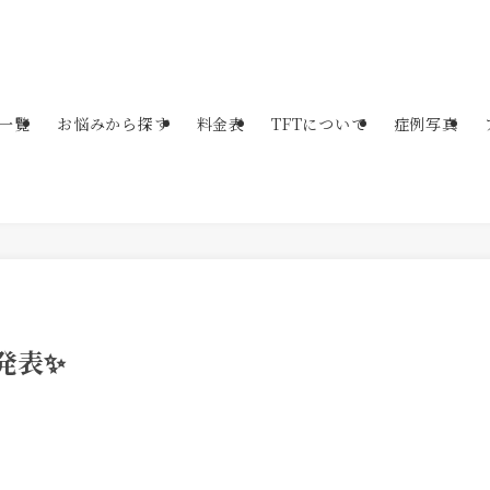
一覧
お悩みから探す
料金表
TFTについて
症例写真
発表✨