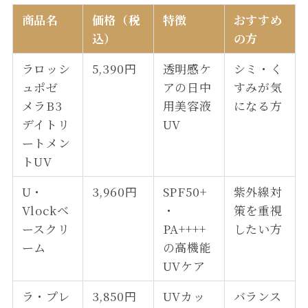
商品名
価格（税
特徴
おすすめ
込）
の方
ラロッシ
5,390円
透明感ケ
シミ・く
ュポゼ
アの日中
すみが気
メラB3
用美容液
になる方
デイトリ
UV
ートメン
トUV
U・
3,960円
SPF50+
紫外線対
Vlockベ
・
策を重視
ースクリ
PA++++
したい方
ーム
の高機能
UVケア
ラ・プレ
3,850円
UVカッ
バランス