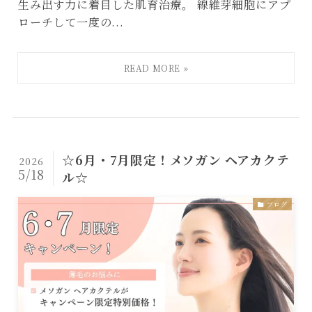
生み出す力に着目した肌育治療。 線維芽細胞にアプ
ローチして一度の...
☆6月・7月限定！メソガン ヘアカクテ
2026
5/18
ル☆
ブログ