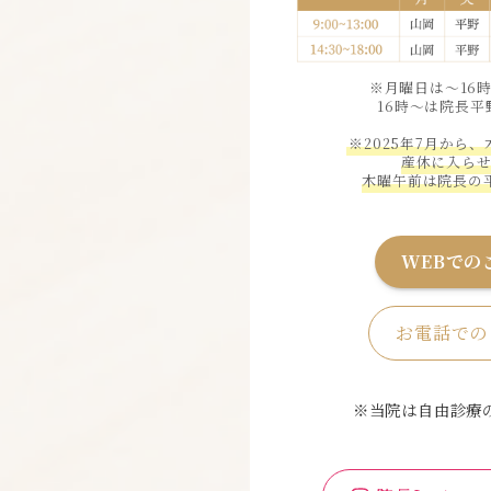
※月曜日は〜16
16時〜は院長
※2025年7月から
産休に入ら
木曜午前は院長の
WEBでの
お電話での
※当院は自由診療