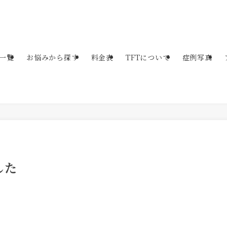
一覧
お悩みから探す
料金表
TFTについて
症例写真
した