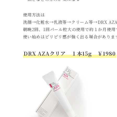
使用方法は
洗顔→化粧水→乳液等→クリーム等→DRX AZ
朝晩2回、1回パール粒大の使用で約１か月使用
使い始めはピリピリ感が強く出る場合があります
DRX AZAクリア １本15g ￥1980