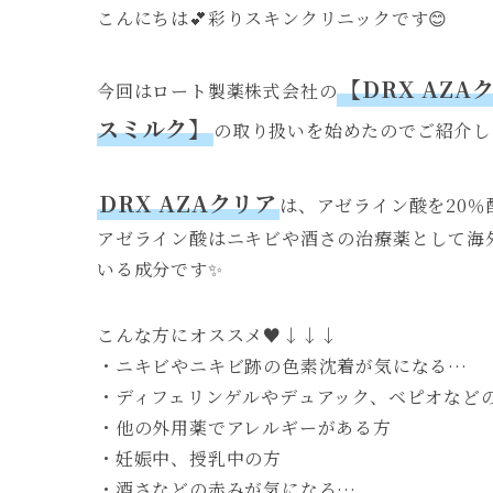
こんにちは💕彩りスキンクリニックです😊
【DRX AZA
今回はロート製薬株式会社の
スミルク】
の取り扱いを始めたのでご紹介し
DRX AZAクリア
は、アゼライン酸を20
アゼライン酸はニキビや酒さの治療薬として海
いる成分です✨
こんな方にオススメ♥️↓↓↓
・ニキビやニキビ跡の色素沈着が気になる…
・ディフェリンゲルやデュアック、ベピオなど
・他の外用薬でアレルギーがある方
・妊娠中、授乳中の方
・酒さなどの赤みが気になる…