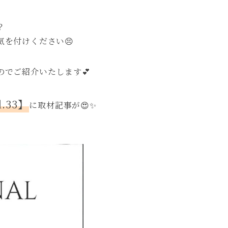
？
を付けください😣
でご紹介いたします💕
.33】
に取材記事が😍✨