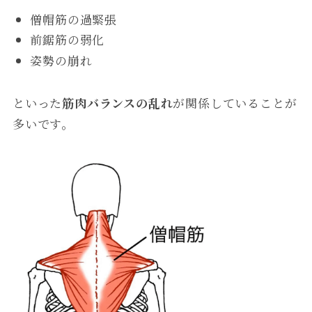
僧帽筋の過緊張
前鋸筋の弱化
姿勢の崩れ
といった
筋肉バランスの乱れ
が関係していることが
多いです。