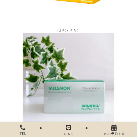
LIPO P VC
メルスモンプレミアムカプセル
TEL
LINE
WEB予約する