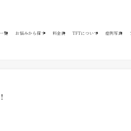
一覧
お悩みから探す
料金表
TFTについて
症例写真
！