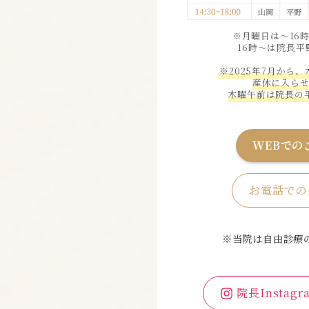
※月曜日は〜16
16時〜は院長
※2025年7月から
産休に入ら
木曜午前は院長の
WEBでの
お電話での
※当院は自由診療
院長Instagr